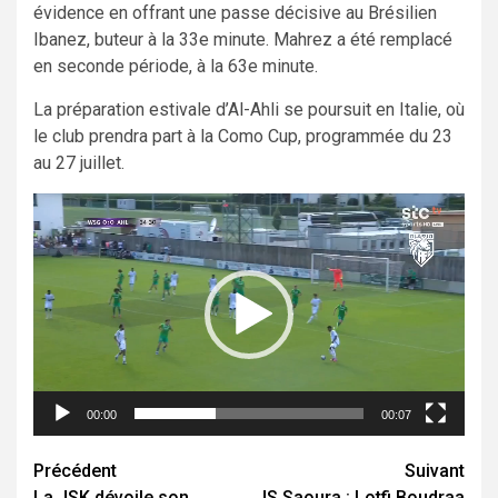
évidence en offrant une passe décisive au Brésilien
Ibanez, buteur à la 33e minute. Mahrez a été remplacé
en seconde période, à la 63e minute.
La préparation estivale d’Al-Ahli se poursuit en Italie, où
le club prendra part à la Como Cup, programmée du 23
au 27 juillet.
Lecteur
vidéo
00:00
00:07
Navigation
Précédent
Suivant
La JSK dévoile son
JS Saoura : Lotfi Boudraa