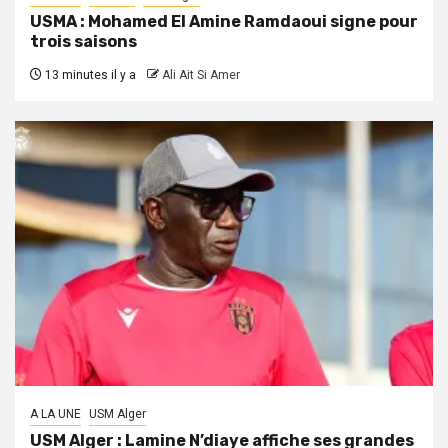
USMA : Mohamed El Amine Ramdaoui signe pour
trois saisons
13 minutes il y a
Ali Ait Si Amer
A LA UNE
USM Alger
USM Alger : Lamine N’diaye affiche ses grandes