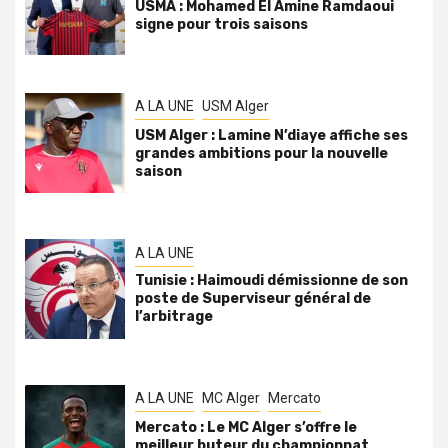
USMA : Mohamed El Amine Ramdaoui
signe pour trois saisons
A LA UNE
USM Alger
USM Alger : Lamine N’diaye affiche ses
grandes ambitions pour la nouvelle
saison
A LA UNE
Tunisie : Haimoudi démissionne de son
poste de Superviseur général de
l’arbitrage
A LA UNE
MC Alger
Mercato
Mercato : Le MC Alger s’offre le
meilleur buteur du championnat