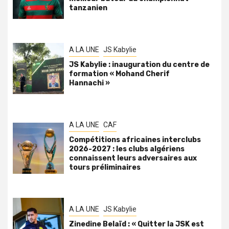
tanzanien
A LA UNE
JS Kabylie
JS Kabylie : inauguration du centre de
formation « Mohand Cherif
Hannachi »
A LA UNE
CAF
Compétitions africaines interclubs
2026-2027 : les clubs algériens
connaissent leurs adversaires aux
tours préliminaires
A LA UNE
JS Kabylie
Zinedine Belaïd : « Quitter la JSK est