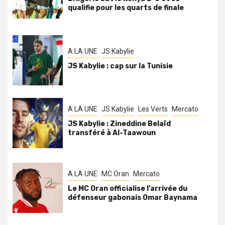
qualifie pour les quarts de finale
A LA UNE
JS Kabylie
JS Kabylie : cap sur la Tunisie
A LA UNE
JS Kabylie
Les Verts
Mercato
JS Kabylie : Zineddine Belaïd
transféré à Al-Taawoun
A LA UNE
MC Oran
Mercato
Le MC Oran officialise l’arrivée du
défenseur gabonais Omar Baynama