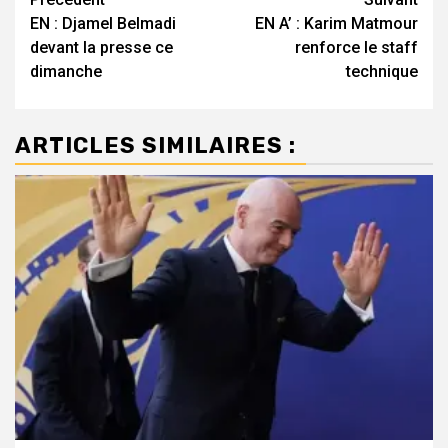
Navigation
EN : Djamel Belmadi
EN A’ : Karim Matmour
d’article
devant la presse ce
renforce le staff
dimanche
technique
ARTICLES SIMILAIRES :