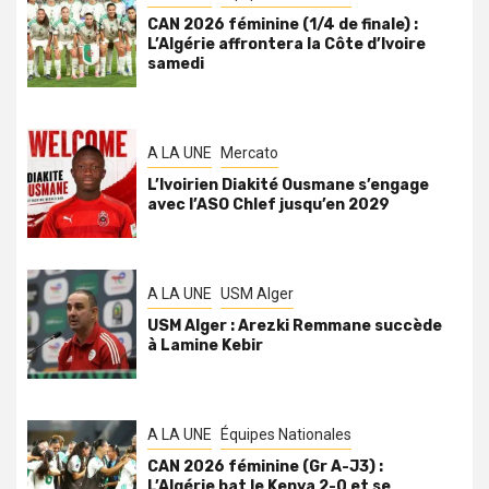
CAN 2026 féminine (1/4 de finale) :
L’Algérie affrontera la Côte d’Ivoire
samedi
A LA UNE
Mercato
L’Ivoirien Diakité Ousmane s’engage
avec l’ASO Chlef jusqu’en 2029
A LA UNE
USM Alger
USM Alger : Arezki Remmane succède
à Lamine Kebir
A LA UNE
Équipes Nationales
CAN 2026 féminine (Gr A-J3) :
L’Algérie bat le Kenya 2-0 et se