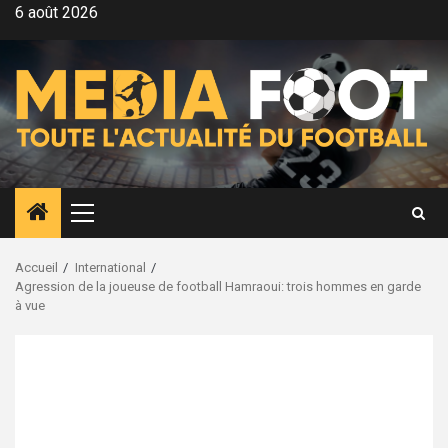
Aller
6 août 2026
au
contenu
Menu
principal
Accueil
International
Agression de la joueuse de football Hamraoui: trois hommes en garde
à vue