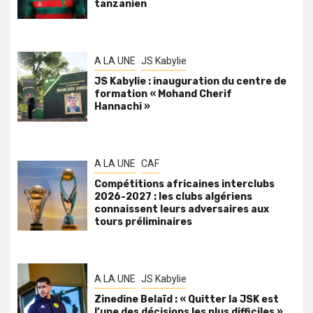
tanzanien
A LA UNE
JS Kabylie
JS Kabylie : inauguration du centre de
formation « Mohand Cherif
Hannachi »
A LA UNE
CAF
Compétitions africaines interclubs
2026-2027 : les clubs algériens
connaissent leurs adversaires aux
tours préliminaires
A LA UNE
JS Kabylie
Zinedine Belaïd : « Quitter la JSK est
l’une des décisions les plus difficiles »