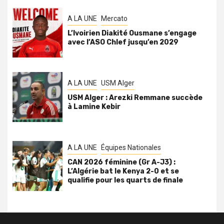
A LA UNE
Mercato
L’Ivoirien Diakité Ousmane s’engage
avec l’ASO Chlef jusqu’en 2029
A LA UNE
USM Alger
USM Alger : Arezki Remmane succède
à Lamine Kebir
A LA UNE
Équipes Nationales
CAN 2026 féminine (Gr A-J3) :
L’Algérie bat le Kenya 2-0 et se
qualifie pour les quarts de finale