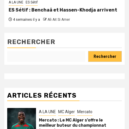
A LA UNE
ES Sétif
ES Sétif : Benchaâ et Hassen-Khodja arrivent
4 semaines il y a
Ali Ait Si Amer
RECHERCHER
Rechercher
ARTICLES RÉCENTS
A LA UNE
MC Alger
Mercato
Mercato : Le MC Alger s’offre le
meilleur buteur du championnat