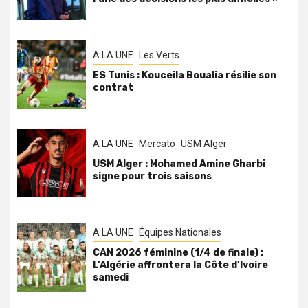
A LA UNE
Les Verts
ES Tunis : Kouceila Boualia résilie son
contrat
A LA UNE
Mercato
USM Alger
USM Alger : Mohamed Amine Gharbi
signe pour trois saisons
A LA UNE
Équipes Nationales
CAN 2026 féminine (1/4 de finale) :
L’Algérie affrontera la Côte d’Ivoire
samedi