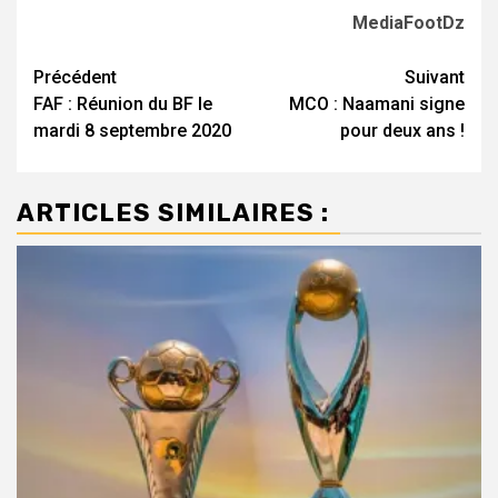
MediaFootDz
Navigation
Précédent
Suivant
FAF : Réunion du BF le
MCO : Naamani signe
d’article
mardi 8 septembre 2020
pour deux ans !
ARTICLES SIMILAIRES :