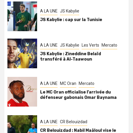
A LA UNE
JS Kabylie
JS Kabylie : cap sur la Tunisie
A LA UNE
JS Kabylie
Les Verts
Mercato
JS Kabylie : Zineddine Belaïd
transféré à Al-Taawoun
A LA UNE
MC Oran
Mercato
Le MC Oran officialise l’arrivée du
défenseur gabonais Omar Baynama
A LA UNE
CR Belouizdad
CR Belouizdad : Nabil Maâloul vise le