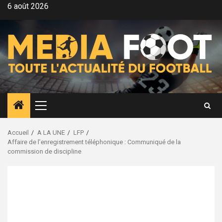
Aller
6 août 2026
au
contenu
Menu
principal
Accueil
A LA UNE
LFP
Affaire de l’enregistrement téléphonique : Communiqué de la
commission de discipline