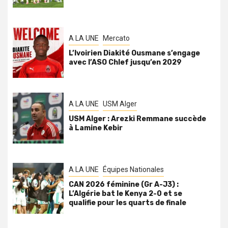
A LA UNE
Mercato
L’Ivoirien Diakité Ousmane s’engage
avec l’ASO Chlef jusqu’en 2029
A LA UNE
USM Alger
USM Alger : Arezki Remmane succède
à Lamine Kebir
A LA UNE
Équipes Nationales
CAN 2026 féminine (Gr A-J3) :
L’Algérie bat le Kenya 2-0 et se
qualifie pour les quarts de finale