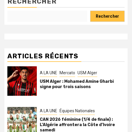
RECHERCHER
Rechercher
ARTICLES RÉCENTS
A LA UNE
Mercato
USM Alger
USM Alger : Mohamed Amine Gharbi
signe pour trois saisons
A LA UNE
Équipes Nationales
CAN 2026 féminine (1/4 de finale) :
L’Algérie affrontera la Côte d’Ivoire
samedi