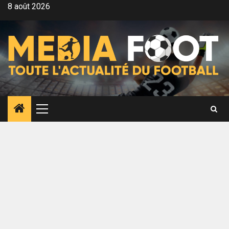
Aller
8 août 2026
au
contenu
Menu
principal