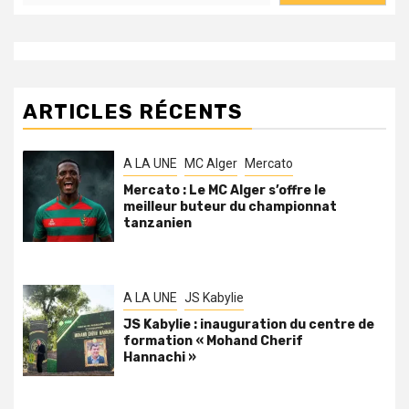
ARTICLES RÉCENTS
A LA UNE
MC Alger
Mercato
Mercato : Le MC Alger s’offre le
meilleur buteur du championnat
tanzanien
A LA UNE
JS Kabylie
JS Kabylie : inauguration du centre de
formation « Mohand Cherif
Hannachi »