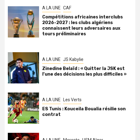
A LA UNE
CAF
Compétitions africaines interclubs
2026-2027 : les clubs algériens
connaissent leurs adversaires aux
tours préliminaires
A LA UNE
JS Kabylie
Zinedine Belaïd : « Quitter la JSK est
l’une des décisions les plus difficiles »
A LA UNE
Les Verts
ES Tunis : Kouceila Boualia résilie son
contrat
A LA UNE
Mercato
USM Alger