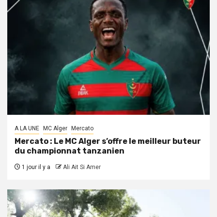
A LA UNE
MC Alger
Mercato
Mercato : Le MC Alger s’offre le meilleur buteur
du championnat tanzanien
1 jour il y a
Ali Ait Si Amer