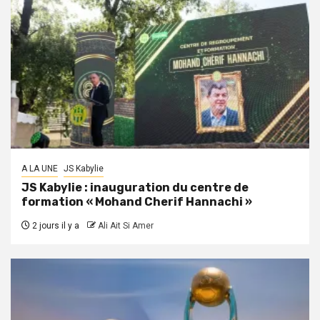
A LA UNE
JS Kabylie
JS Kabylie : inauguration du centre de
formation « Mohand Cherif Hannachi »
2 jours il y a
Ali Ait Si Amer