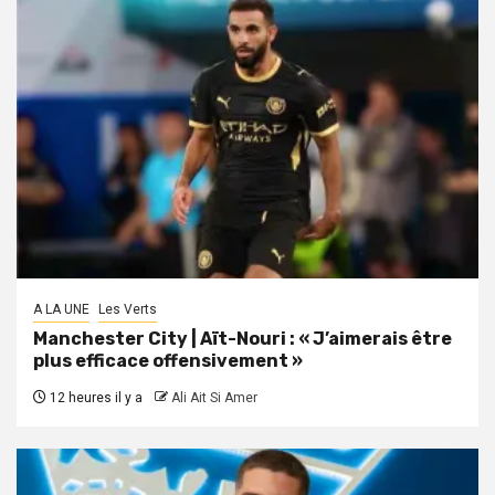
A LA UNE
Les Verts
Manchester City | Aït-Nouri : « J’aimerais être
plus efficace offensivement »
12 heures il y a
Ali Ait Si Amer