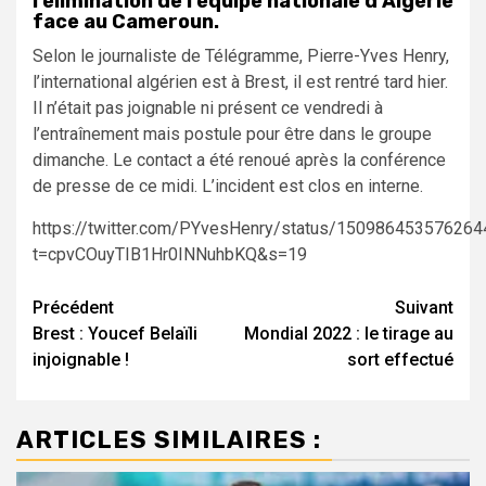
l’élimination de l’équipe nationale d’Algérie
face au Cameroun.
Selon le journaliste de Télégramme, Pierre-Yves Henry,
l’international algérien est à Brest, il est rentré tard hier.
Il n’était pas joignable ni présent ce vendredi à
l’entraînement mais postule pour être dans le groupe
dimanche. Le contact a été renoué après la conférence
de presse de ce midi. L’incident est clos en interne.
https://twitter.com/PYvesHenry/status/15098645357626
t=cpvCOuyTIB1Hr0INNuhbKQ&s=19
Navigation
Précédent
Suivant
Brest : Youcef Belaïli
Mondial 2022 : le tirage au
d’article
injoignable !
sort effectué
ARTICLES SIMILAIRES :