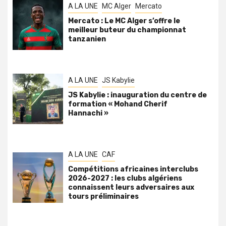
A LA UNE
MC Alger
Mercato
Mercato : Le MC Alger s’offre le
meilleur buteur du championnat
tanzanien
A LA UNE
JS Kabylie
JS Kabylie : inauguration du centre de
formation « Mohand Cherif
Hannachi »
A LA UNE
CAF
Compétitions africaines interclubs
2026-2027 : les clubs algériens
connaissent leurs adversaires aux
tours préliminaires