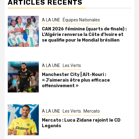
ARTICLES RÉCENTS
A LA UNE
Équipes Nationales
CAN 2026 féminine (quarts de finale) :
L’Algérie renverse la Côte d’Ivoire et
se qualifie pour le Mondial brésilien
A LA UNE
Les Verts
Manchester City | Aït-Nouri :
« J’aimerais être plus efficace
offensivement »
A LA UNE
Les Verts
Mercato
Mercato : Luca Zidane rejoint le CD
Leganés