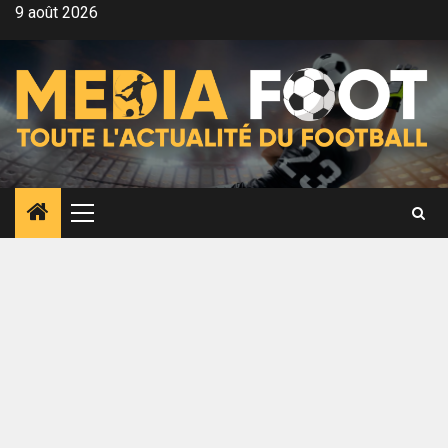
Aller
9 août 2026
au
contenu
Menu
principal