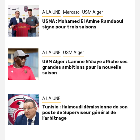
A LA UNE
Mercato
USM Alger
USMA : Mohamed El Amine Ramdaoui
signe pour trois saisons
A LA UNE
USM Alger
USM Alger : Lamine N’diaye affiche ses
grandes ambitions pour la nouvelle
saison
A LA UNE
Tunisie : Haimoudi démissionne de son
poste de Superviseur général de
l’arbitrage