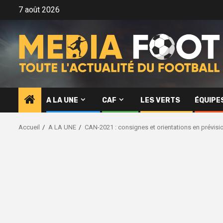
Aller
7 août 2026
au
contenu
A LA UNE
CAF
LES VERTS
ÉQUIPE
Accueil
A LA UNE
CAN-2021 : consignes et orientations en prévisio