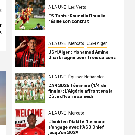
A LA UNE
Les Verts
S
ES Tunis : Kouceila Boualia
résilie son contrat
t
A
A LA UNE
Mercato
USM Alger
USM Alger : Mohamed Amine
Gharbi signe pour trois saisons
A LA UNE
Équipes Nationales
CAN 2026 féminine (1/4 de
finale) : L’Algérie affrontera la
Côte d’Ivoire samedi
A LA UNE
Mercato
L’Ivoirien Diakité Ousmane
s’engage avec l’ASO Chlef
jusqu’en 2029