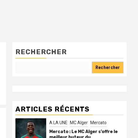
RECHERCHER
Rechercher
ARTICLES RÉCENTS
A LA UNE
MC Alger
Mercato
Mercato : Le MC Alger s’offre le
meilleur buteur du