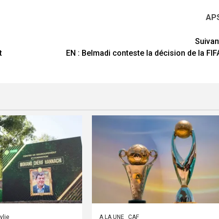
AP
Suivan
t
EN : Belmadi conteste la décision de la FIF
ylie
A LA UNE
CAF