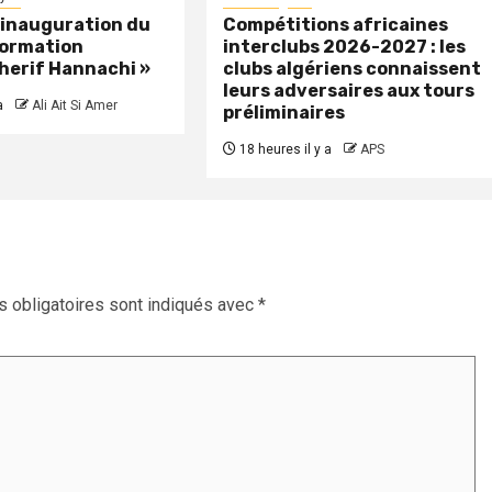
: inauguration du
Compétitions africaines
formation
interclubs 2026-2027 : les
herif Hannachi »
clubs algériens connaissent
leurs adversaires aux tours
a
Ali Ait Si Amer
préliminaires
18 heures il y a
APS
 obligatoires sont indiqués avec
*