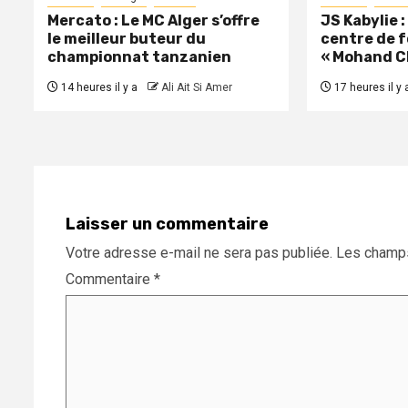
Mercato : Le MC Alger s’offre
JS Kabylie 
le meilleur buteur du
centre de 
championnat tanzanien
« Mohand C
14 heures il y a
Ali Ait Si Amer
17 heures il y 
Laisser un commentaire
Votre adresse e-mail ne sera pas publiée.
Les champs
Commentaire
*