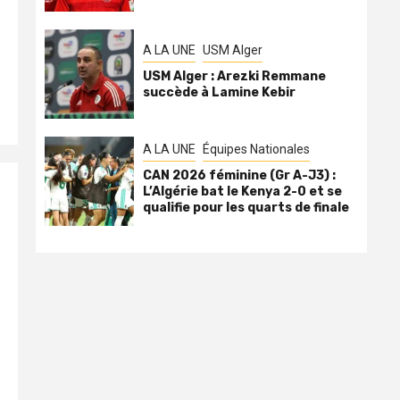
A LA UNE
USM Alger
USM Alger : Arezki Remmane
succède à Lamine Kebir
A LA UNE
Équipes Nationales
CAN 2026 féminine (Gr A-J3) :
L’Algérie bat le Kenya 2-0 et se
qualifie pour les quarts de finale