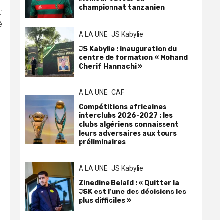
championnat tanzanien
:
é
A LA UNE
JS Kabylie
JS Kabylie : inauguration du
centre de formation « Mohand
Cherif Hannachi »
A LA UNE
CAF
Compétitions africaines
interclubs 2026-2027 : les
clubs algériens connaissent
leurs adversaires aux tours
préliminaires
A LA UNE
JS Kabylie
Zinedine Belaïd : « Quitter la
JSK est l’une des décisions les
plus difficiles »