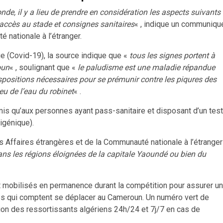
nde, il y a lieu de prendre en considération les aspects suivants 
, accès au stade et consignes sanitaires
« , indique un communiqu
 nationale à l’étranger.
e (Covid-19), la source indique que «
tous les signes portent à
oun
« , soulignant que «
le paludisme est une maladie répandue
positions nécessaires pour se prémunir contre les piqures des
u de l’eau du robinet
« .
rmis qu’aux personnes ayant pass-sanitaire et disposant d’un test
igénique).
 Affaires étrangères et de la Communauté nationale à l’étranger
ans les régions éloignées de la capitale Yaoundé ou bien du
 mobilisés en permanence durant la compétition pour assurer un
es qui comptent se déplacer au Cameroun. Un numéro vert de
ion des ressortissants algériens 24h/24 et 7j/7 en cas de