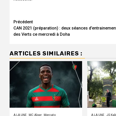
Navigation
Précédent
CAN 2021 (préparation) : deux séances d’entrainemen
d’article
des Verts ce mercredi à Doha
ARTICLES SIMILAIRES :
A LA UNE
MC Alger
Mercato
A LA UNE
JS Kab