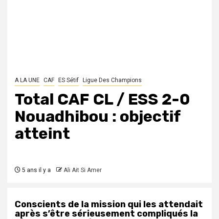
A LA UNE
CAF
ES Sétif
Ligue Des Champions
Total CAF CL / ESS 2-0
Nouadhibou : objectif
atteint
5 ans il y a
Ali Ait Si Amer
Conscients de la mission qui les attendait
après s’être sérieusement compliqués la