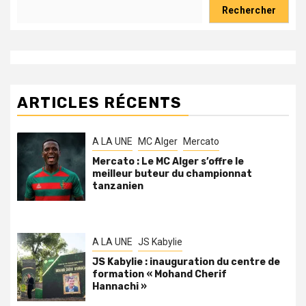
Rechercher
ARTICLES RÉCENTS
A LA UNE
MC Alger
Mercato
Mercato : Le MC Alger s’offre le
meilleur buteur du championnat
tanzanien
A LA UNE
JS Kabylie
JS Kabylie : inauguration du centre de
formation « Mohand Cherif
Hannachi »