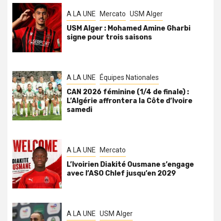
A LA UNE
Mercato
USM Alger
USM Alger : Mohamed Amine Gharbi
signe pour trois saisons
A LA UNE
Équipes Nationales
CAN 2026 féminine (1/4 de finale) :
L’Algérie affrontera la Côte d’Ivoire
samedi
A LA UNE
Mercato
L’Ivoirien Diakité Ousmane s’engage
avec l’ASO Chlef jusqu’en 2029
A LA UNE
USM Alger