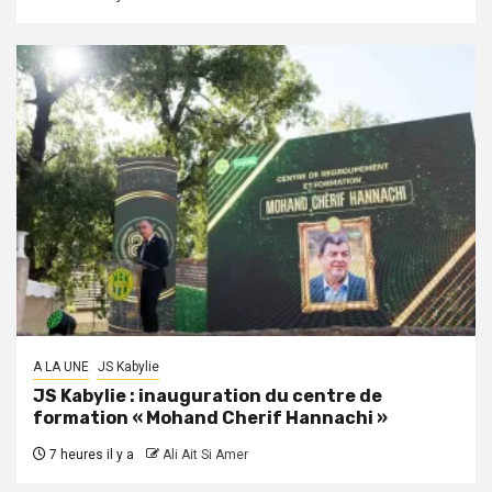
A LA UNE
JS Kabylie
JS Kabylie : inauguration du centre de
formation « Mohand Cherif Hannachi »
7 heures il y a
Ali Ait Si Amer