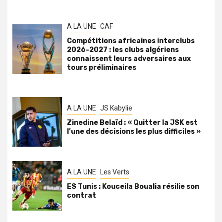
A LA UNE
CAF
Compétitions africaines interclubs
2026-2027 : les clubs algériens
connaissent leurs adversaires aux
tours préliminaires
A LA UNE
JS Kabylie
Zinedine Belaïd : « Quitter la JSK est
l’une des décisions les plus difficiles »
A LA UNE
Les Verts
ES Tunis : Kouceila Boualia résilie son
contrat