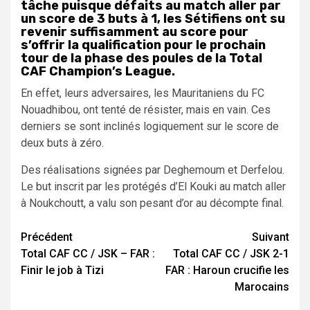
tâche puisque défaits au match aller par
un score de 3 buts à 1, les Sétifiens ont su
revenir suffisamment au score pour
s’offrir la qualification pour le prochain
tour de la phase des poules de la Total
CAF Champion’s League.
En effet, leurs adversaires, les Mauritaniens du FC
Nouadhibou, ont tenté de résister, mais en vain. Ces
derniers se sont inclinés logiquement sur le score de
deux buts à zéro.
Des réalisations signées par Deghemoum et Derfelou.
Le but inscrit par les protégés d’El Kouki au match aller
à Noukchoutt, a valu son pesant d’or au décompte final.
Navigation
Précédent
Suivant
Total CAF CC / JSK – FAR :
Total CAF CC / JSK 2-1
d’article
Finir le job à Tizi
FAR : Haroun crucifie les
Marocains