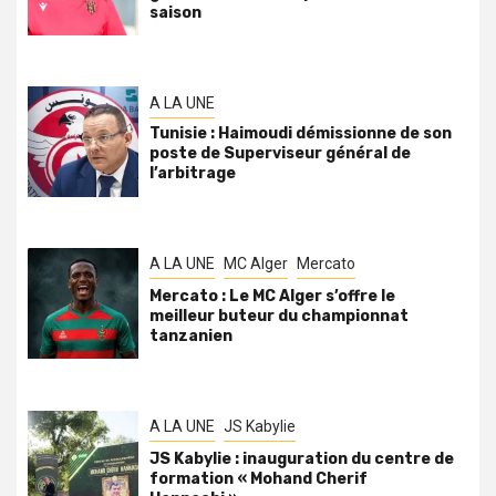
saison
A LA UNE
Tunisie : Haimoudi démissionne de son
poste de Superviseur général de
l’arbitrage
A LA UNE
MC Alger
Mercato
Mercato : Le MC Alger s’offre le
meilleur buteur du championnat
tanzanien
A LA UNE
JS Kabylie
JS Kabylie : inauguration du centre de
formation « Mohand Cherif