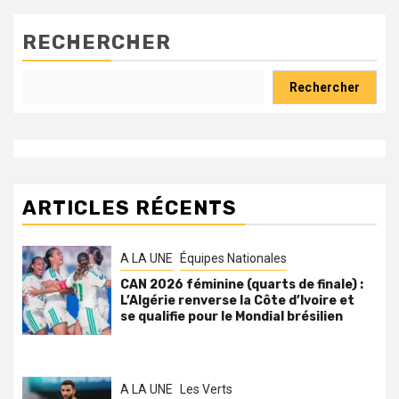
RECHERCHER
Rechercher
ARTICLES RÉCENTS
A LA UNE
Équipes Nationales
CAN 2026 féminine (quarts de finale) :
L’Algérie renverse la Côte d’Ivoire et
se qualifie pour le Mondial brésilien
A LA UNE
Les Verts