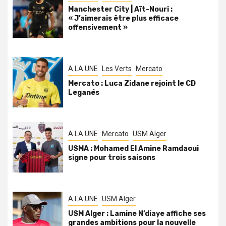
Manchester City | Aït-Nouri :
« J’aimerais être plus efficace
offensivement »
A LA UNE
Les Verts
Mercato
Mercato : Luca Zidane rejoint le CD
Leganés
A LA UNE
Mercato
USM Alger
USMA : Mohamed El Amine Ramdaoui
signe pour trois saisons
A LA UNE
USM Alger
USM Alger : Lamine N’diaye affiche ses
grandes ambitions pour la nouvelle