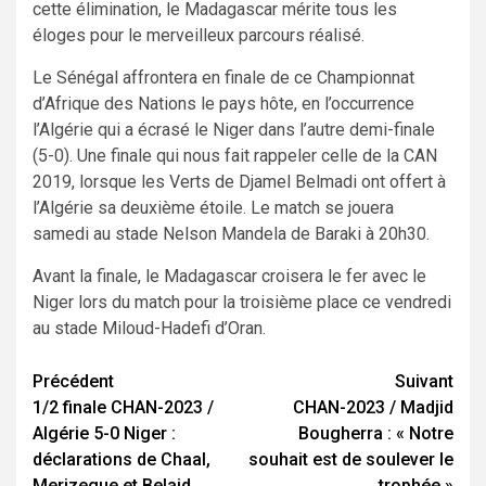
cette élimination, le Madagascar mérite tous les
éloges pour le merveilleux parcours réalisé.
Le Sénégal affrontera en finale de ce Championnat
d’Afrique des Nations le pays hôte, en l’occurrence
l’Algérie qui a écrasé le Niger dans l’autre demi-finale
(5-0). Une finale qui nous fait rappeler celle de la CAN
2019, lorsque les Verts de Djamel Belmadi ont offert à
l’Algérie sa deuxième étoile. Le match se jouera
samedi au stade Nelson Mandela de Baraki à 20h30.
Avant la finale, le Madagascar croisera le fer avec le
Niger lors du match pour la troisième place ce vendredi
au stade Miloud-Hadefi d’Oran.
Navigation
Précédent
Suivant
1/2 finale CHAN-2023 /
CHAN-2023 / Madjid
d’article
Algérie 5-0 Niger :
Bougherra : « Notre
déclarations de Chaal,
souhait est de soulever le
Merizegue et Belaid
trophée »