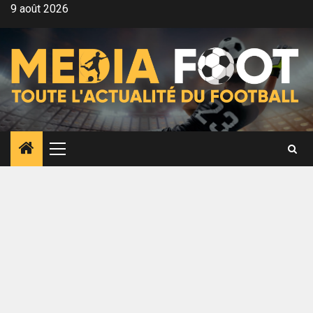
Aller
9 août 2026
au
contenu
Menu
principal