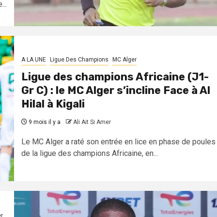
...
A LA UNE
Ligue Des Champions
MC Alger
Ligue des champions Africaine (J1-
Gr C) : le MC Alger s’incline Face à Al
Hilal à Kigali
9 mois il y a
Ali Ait Si Amer
Le MC Alger a raté son entrée en lice en phase de poules
de la ligue des champions Africaine, en...
r