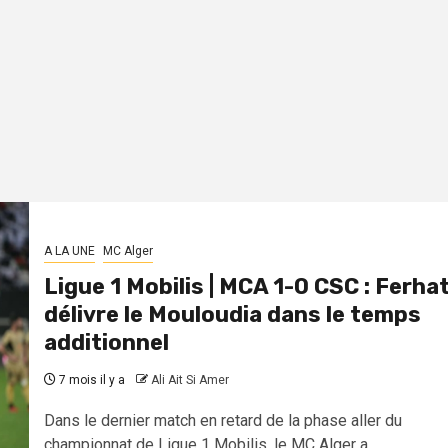
A LA UNE
MC Alger
Ligue 1 Mobilis | MCA 1-0 CSC : Ferha
délivre le Mouloudia dans le temps
additionnel
7 mois il y a
Ali Ait Si Amer
Dans le dernier match en retard de la phase aller du
championnat de Ligue 1 Mobilis, le MC Alger a...