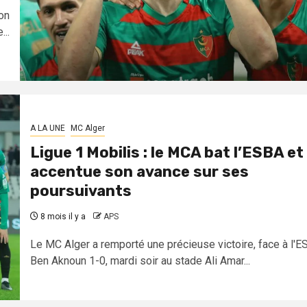
on
...
A LA UNE
MC Alger
Ligue 1 Mobilis : le MCA bat l’ESBA et
accentue son avance sur ses
poursuivants
8 mois il y a
APS
Le MC Alger a remporté une précieuse victoire, face à l'E
Ben Aknoun 1-0, mardi soir au stade Ali Amar...