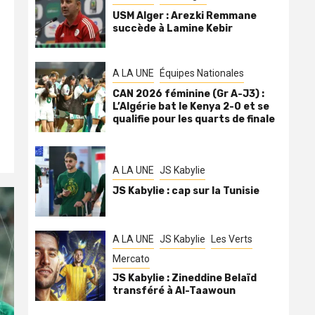
USM Alger : Arezki Remmane
succède à Lamine Kebir
A LA UNE
Équipes Nationales
CAN 2026 féminine (Gr A-J3) :
L’Algérie bat le Kenya 2-0 et se
qualifie pour les quarts de finale
A LA UNE
JS Kabylie
JS Kabylie : cap sur la Tunisie
A LA UNE
JS Kabylie
Les Verts
Mercato
JS Kabylie : Zineddine Belaïd
transféré à Al-Taawoun