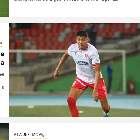
o
re
da
mer
 a
...
A LA UNE
MC Alger