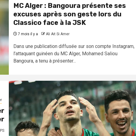
MC Alger : Bangoura présente ses
excuses après son geste lors du
Classico face à la JSK
7 mois il y a
Ali Ait Si Amer
Dans une publication diffusée sur son compte Instagram,
l’attaquant guinéen du MC Alger, Mohamed Saliou
Bangoura, a tenu à présenter...
r
er
er
PS