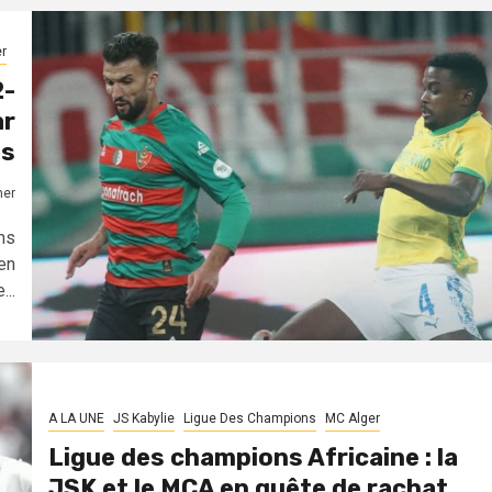
r
2-
ar
ns
mer
ns
en
...
A LA UNE
JS Kabylie
Ligue Des Champions
MC Alger
Ligue des champions Africaine : la
JSK et le MCA en quête de rachat