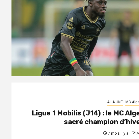
A LA UNE
MC Alge
Ligue 1 Mobilis (J14) : le MC Alg
sacré champion d’hiv
7 mois il y a
A