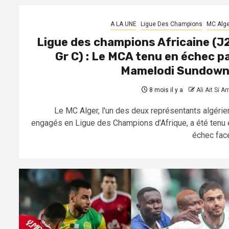
A LA UNE
Ligue Des Champions
MC Alge
Ligue des champions Africaine (J
Gr C) : Le MCA tenu en échec p
Mamelodi Sundow
8 mois il y a
Ali Ait Si A
Le MC Alger, l'un des deux représentants algérie
engagés en Ligue des Champions d’Afrique, a été tenu 
échec face