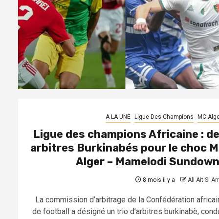
A LA UNE
Ligue Des Champions
MC Alge
Ligue des champions Africaine : d
arbitres Burkinabés pour le choc 
Alger – Mamelodi Sundow
8 mois il y a
Ali Ait Si A
La commission d’arbitrage de la Confédération africai
de football a désigné un trio d’arbitres burkinabè, cond