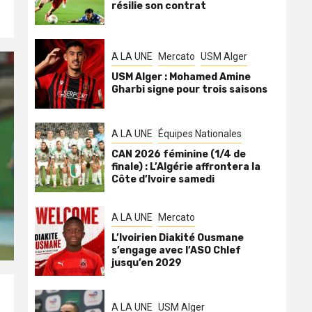
résilie son contrat
A LA UNE
Mercato
USM Alger
USM Alger : Mohamed Amine
Gharbi signe pour trois saisons
A LA UNE
Équipes Nationales
CAN 2026 féminine (1/4 de
finale) : L’Algérie affrontera la
Côte d’Ivoire samedi
A LA UNE
Mercato
L’Ivoirien Diakité Ousmane
s’engage avec l’ASO Chlef
jusqu’en 2029
A LA UNE
USM Alger