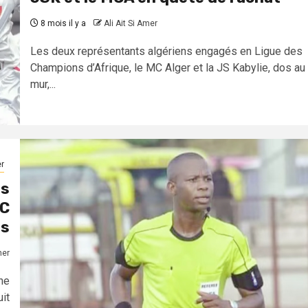
8 mois il y a
Ali Ait Si Amer
Les deux représentants algériens engagés en Ligue des
Champions d’Afrique, le MC Alger et la JS Kabylie, dos au
mur,...
r
es
MC
ns
mer
ne
uit