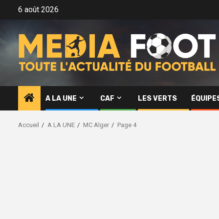
Aller
6 août 2026
au
contenu
A LA UNE
CAF
LES VERTS
ÉQUIPE
Accueil
A LA UNE
MC Alger
Page 4