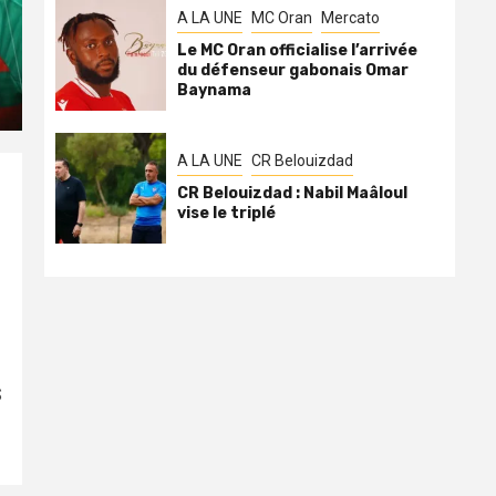
A LA UNE
MC Oran
Mercato
Le MC Oran officialise l’arrivée
du défenseur gabonais Omar
Baynama
A LA UNE
CR Belouizdad
CR Belouizdad : Nabil Maâloul
vise le triplé
S