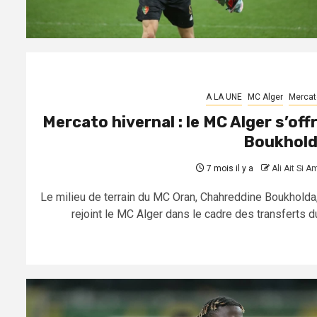
A LA UNE
MC Alger
Mercat
Mercato hivernal : le MC Alger s’off
Boukhol
7 mois il y a
Ali Ait Si A
Le milieu de terrain du MC Oran, Chahreddine Boukholda,
rejoint le MC Alger dans le cadre des transferts du