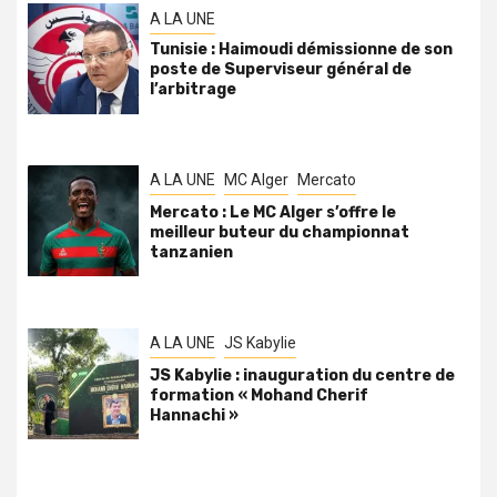
A LA UNE
Tunisie : Haimoudi démissionne de son
poste de Superviseur général de
l’arbitrage
A LA UNE
MC Alger
Mercato
Mercato : Le MC Alger s’offre le
meilleur buteur du championnat
tanzanien
A LA UNE
JS Kabylie
JS Kabylie : inauguration du centre de
formation « Mohand Cherif
Hannachi »