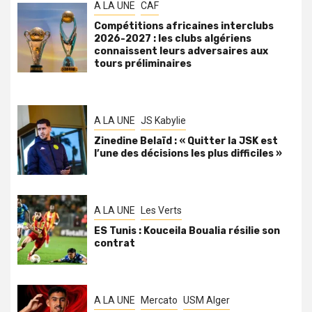
A LA UNE
CAF
Compétitions africaines interclubs
2026-2027 : les clubs algériens
connaissent leurs adversaires aux
tours préliminaires
A LA UNE
JS Kabylie
Zinedine Belaïd : « Quitter la JSK est
l’une des décisions les plus difficiles »
A LA UNE
Les Verts
ES Tunis : Kouceila Boualia résilie son
contrat
A LA UNE
Mercato
USM Alger