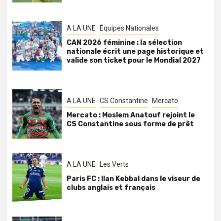
A LA UNE
Équipes Nationales
CAN 2026 féminine : la sélection
nationale écrit une page historique et
valide son ticket pour le Mondial 2027
A LA UNE
CS Constantine
Mercato
Mercato : Moslem Anatouf rejoint le
CS Constantine sous forme de prêt
A LA UNE
Les Verts
Paris FC : Ilan Kebbal dans le viseur de
clubs anglais et français