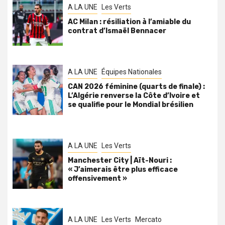
A LA UNE
Les Verts
AC Milan : résiliation à l’amiable du
contrat d’Ismaël Bennacer
A LA UNE
Équipes Nationales
CAN 2026 féminine (quarts de finale) :
L’Algérie renverse la Côte d’Ivoire et
se qualifie pour le Mondial brésilien
A LA UNE
Les Verts
Manchester City | Aït-Nouri :
« J’aimerais être plus efficace
offensivement »
A LA UNE
Les Verts
Mercato