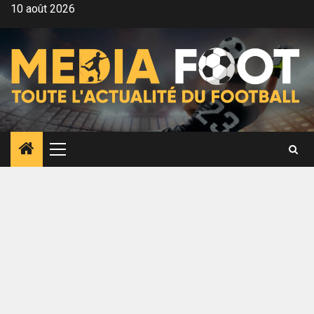
Aller
10 août 2026
au
contenu
Menu
principal