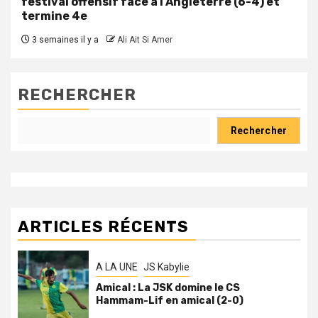
festival offensif face à l’Angleterre (6-4) et
termine 4e
3 semaines il y a
Ali Ait Si Amer
RECHERCHER
Rechercher
ARTICLES RÉCENTS
A LA UNE
JS Kabylie
Amical : La JSK domine le CS
Hammam-Lif en amical (2-0)