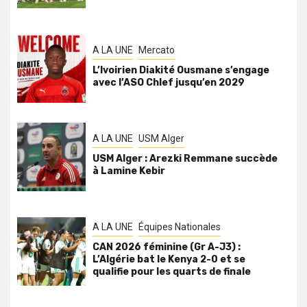
A LA UNE
Mercato
L’Ivoirien Diakité Ousmane s’engage
avec l’ASO Chlef jusqu’en 2029
A LA UNE
USM Alger
USM Alger : Arezki Remmane succède
à Lamine Kebir
A LA UNE
Équipes Nationales
CAN 2026 féminine (Gr A-J3) :
L’Algérie bat le Kenya 2-0 et se
qualifie pour les quarts de finale