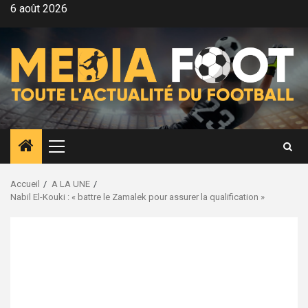
Aller
6 août 2026
au
contenu
Menu
principal
Accueil
A LA UNE
Nabil El-Kouki : « battre le Zamalek pour assurer la qualification »