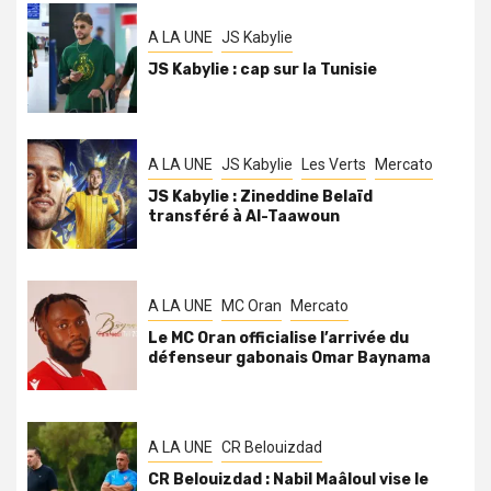
A LA UNE
JS Kabylie
JS Kabylie : cap sur la Tunisie
A LA UNE
JS Kabylie
Les Verts
Mercato
JS Kabylie : Zineddine Belaïd
transféré à Al-Taawoun
A LA UNE
MC Oran
Mercato
Le MC Oran officialise l’arrivée du
défenseur gabonais Omar Baynama
A LA UNE
CR Belouizdad
CR Belouizdad : Nabil Maâloul vise le