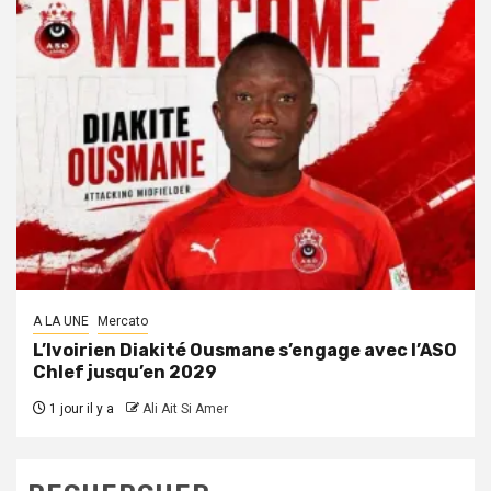
A LA UNE
Mercato
L’Ivoirien Diakité Ousmane s’engage avec l’ASO
Chlef jusqu’en 2029
1 jour il y a
Ali Ait Si Amer