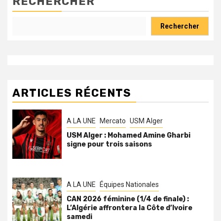
RECHERCHER
Rechercher
ARTICLES RÉCENTS
A LA UNE
Mercato
USM Alger
USM Alger : Mohamed Amine Gharbi
signe pour trois saisons
A LA UNE
Équipes Nationales
CAN 2026 féminine (1/4 de finale) :
L’Algérie affrontera la Côte d’Ivoire
samedi