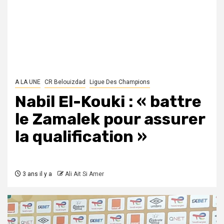
A LA UNE
CR Belouizdad
Ligue Des Champions
Nabil El-Kouki : « battre
le Zamalek pour assurer
la qualification »
3 ans il y a
Ali Ait Si Amer