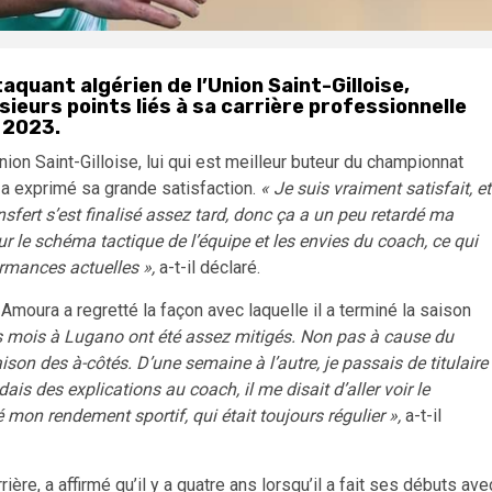
aquant algérien de l’Union Saint-Gilloise,
eurs points liés à sa carrière professionnelle
 2023.
ion Saint-Gilloise, lui qui est meilleur buteur du championnat
 a exprimé sa grande satisfaction.
« Je suis vraiment satisfait, et
fert s’est finalisé assez tard, donc ça a un peu retardé ma
ur le schéma tactique de l’équipe et les envies du coach, ce qui
ormances actuelles »,
a-t-il déclaré.
oura a regretté la façon avec laquelle il a terminé la saison
s mois à Lugano ont été assez mitigés. Non pas à cause du
aison des à-côtés. D’une semaine à l’autre, je passais de titulaire
s des explications au coach, il me disait d’aller voir le
 mon rendement sportif, qui était toujours régulier »,
a-t-il
re, a affirmé qu’il y a quatre ans lorsqu’il a fait ses débuts ave