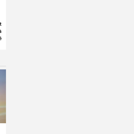
t
à
é