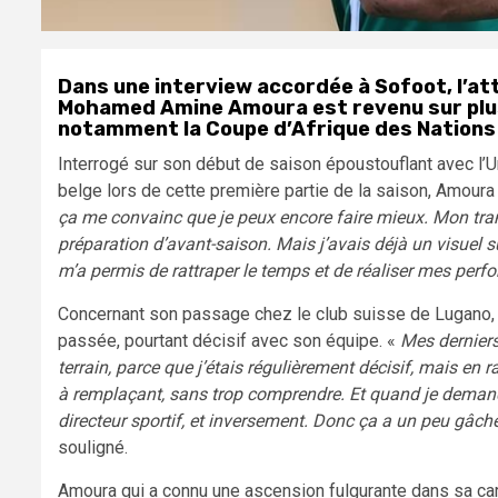
Dans une interview accordée à Sofoot, l’att
Mohamed Amine Amoura est revenu sur plusi
notamment la Coupe d’Afrique des Nations
Interrogé sur son début de saison époustouflant avec l’Un
belge lors de cette première partie de la saison, Amoura
ça me convainc que je peux encore faire mieux. Mon trans
préparation d’avant-saison. Mais j’avais déjà un visuel s
m’a permis de rattraper le temps et de réaliser mes perf
Concernant son passage chez le club suisse de Lugano, Am
passée, pourtant décisif avec son équipe. «
Mes dernier
terrain, parce que j’étais régulièrement décisif, mais en r
à remplaçant, sans trop comprendre. Et quand je demandai
directeur sportif, et inversement. Donc ça a un peu gâché
souligné.
Amoura qui a connu une ascension fulgurante dans sa carriè