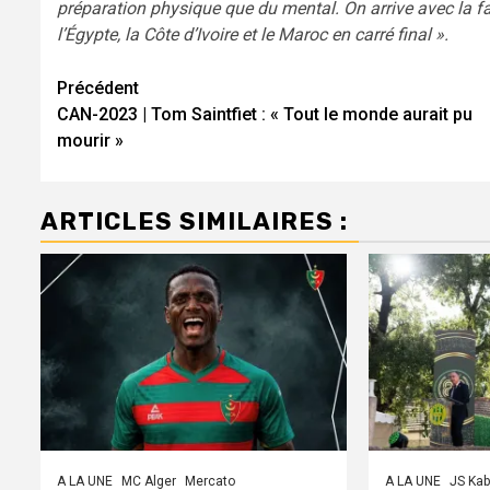
préparation physique que du mental. On arrive avec la fai
l’Égypte, la Côte d’Ivoire et le Maroc en carré final ».
Navigation
Précédent
CAN-2023 | Tom Saintfiet : « Tout le monde aurait pu
d’article
mourir »
ARTICLES SIMILAIRES :
A LA UNE
MC Alger
Mercato
A LA UNE
JS Kab