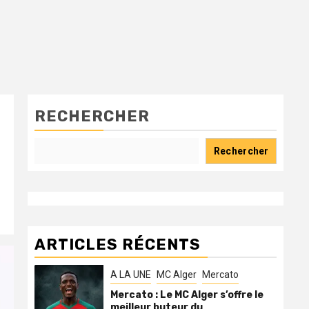
RECHERCHER
Rechercher
ARTICLES RÉCENTS
A LA UNE
MC Alger
Mercato
Mercato : Le MC Alger s’offre le
meilleur buteur du