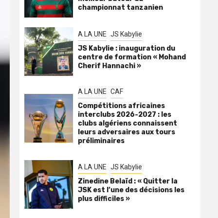
championnat tanzanien
A LA UNE
JS Kabylie
JS Kabylie : inauguration du
centre de formation « Mohand
Cherif Hannachi »
A LA UNE
CAF
Compétitions africaines
interclubs 2026-2027 : les
clubs algériens connaissent
leurs adversaires aux tours
préliminaires
A LA UNE
JS Kabylie
Zinedine Belaïd : « Quitter la
JSK est l’une des décisions les
plus difficiles »