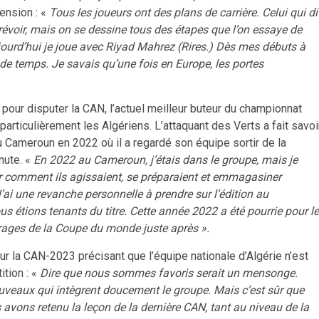
mension : «
Tous les joueurs ont des plans de carrière. Celui qui di
 prévoir, mais on se dessine tous des étapes que l’on essaye de
aujourd’hui je joue avec Riyad Mahrez (Rires.) Dès mes débuts à
u de temps. Je savais qu’une fois en Europe, les portes
 pour disputer la CAN, l’actuel meilleur buteur du championnat
particulièrement les Algériens. L’attaquant des Verts a fait savoi
du Cameroun en 2022 où il a regardé son équipe sortir de la
nute. «
En 2022 au Cameroun, j’étais dans le groupe, mais je
oir comment ils agissaient, se préparaient et emmagasiner
J’ai une revanche personnelle à prendre sur l’édition au
s étions tenants du titre. Cette année 2022 a été pourrie pour le
rrages de la Coupe du monde juste après ».
 la CAN-2023 précisant que l’équipe nationale d’Algérie n’est
ition : «
Dire que nous sommes favoris serait un mensonge.
veaux qui intègrent doucement le groupe. Mais c’est sûr que
avons retenu la leçon de la dernière CAN, tant au niveau de la