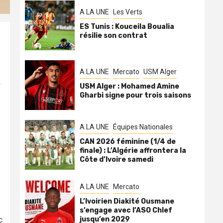
A LA UNE
Les Verts
ES Tunis : Kouceila Boualia
résilie son contrat
A LA UNE
Mercato
USM Alger
USM Alger : Mohamed Amine
Gharbi signe pour trois saisons
A LA UNE
Équipes Nationales
CAN 2026 féminine (1/4 de
finale) : L’Algérie affrontera la
Côte d’Ivoire samedi
A LA UNE
Mercato
L’Ivoirien Diakité Ousmane
s’engage avec l’ASO Chlef
c
jusqu’en 2029