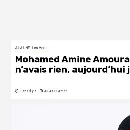
A LA UNE
Les Verts
Mohamed Amine Amoura : «
n’avais rien, aujourd’hui
3 ans il y a
Ali Ait Si Amer