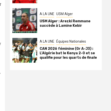
t
A LA UNE
USM Alger
USM Alger : Arezki Remmane
succède à Lamine Kebir
A LA UNE
Équipes Nationales
r
CAN 2026 féminine (Gr A-J3) :
L’Algérie bat le Kenya 2-0 et se
qualifie pour les quarts de finale