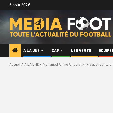
Aller
6 août 2026
au
contenu
A LA UNE
CAF
LES VERTS
ÉQUIPE
Accueil
A LA UNE
Mohamed Amine Amoura : « Il y a quatre ans, je n