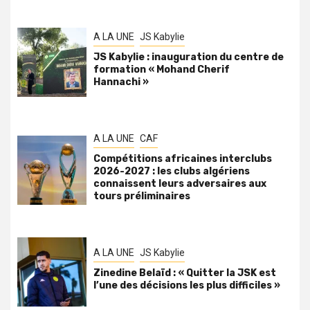
A LA UNE
JS Kabylie
JS Kabylie : inauguration du centre de
formation « Mohand Cherif
Hannachi »
A LA UNE
CAF
Compétitions africaines interclubs
2026-2027 : les clubs algériens
connaissent leurs adversaires aux
tours préliminaires
A LA UNE
JS Kabylie
Zinedine Belaïd : « Quitter la JSK est
l’une des décisions les plus difficiles »