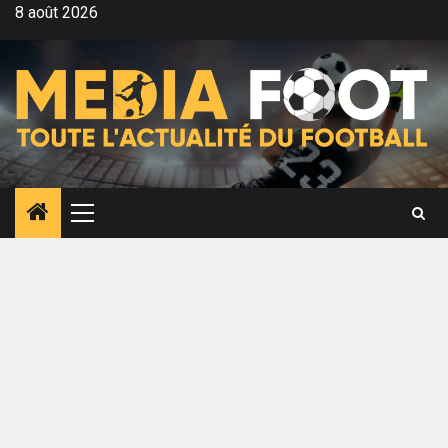
Aller
8 août 2026
au
contenu
Menu
principal