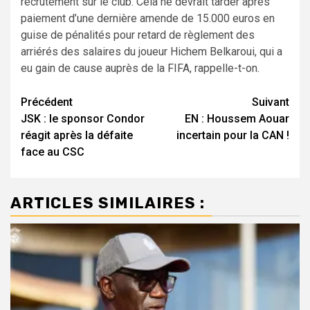
recrutement sur le club. Cela ne devrait tarder après
paiement d’une dernière amende de 15.000 euros en
guise de pénalités pour retard de règlement des
arriérés des salaires du joueur Hichem Belkaroui, qui a
eu gain de cause auprès de la FIFA, rappelle-t-on.
Navigation
Précédent
Suivant
JSK : le sponsor Condor
EN : Houssem Aouar
d’article
réagit après la défaite
incertain pour la CAN !
face au CSC
ARTICLES SIMILAIRES :