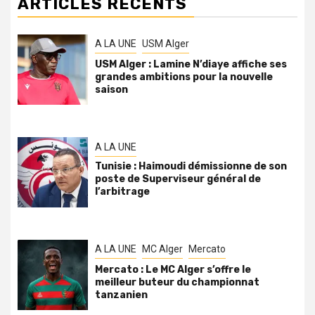
ARTICLES RÉCENTS
A LA UNE
USM Alger
USM Alger : Lamine N’diaye affiche ses
grandes ambitions pour la nouvelle
saison
A LA UNE
Tunisie : Haimoudi démissionne de son
poste de Superviseur général de
l’arbitrage
A LA UNE
MC Alger
Mercato
Mercato : Le MC Alger s’offre le
meilleur buteur du championnat
tanzanien