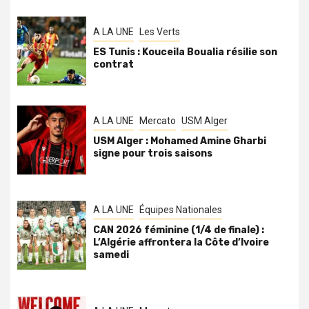
A LA UNE
Les Verts
ES Tunis : Kouceila Boualia résilie son
contrat
A LA UNE
Mercato
USM Alger
USM Alger : Mohamed Amine Gharbi
signe pour trois saisons
A LA UNE
Équipes Nationales
CAN 2026 féminine (1/4 de finale) :
L’Algérie affrontera la Côte d’Ivoire
samedi