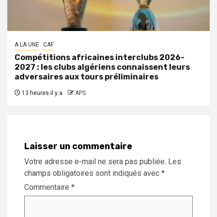
A LA UNE
CAF
Compétitions africaines interclubs 2026-
2027 : les clubs algériens connaissent leurs
adversaires aux tours préliminaires
13 heures il y a
APS
Laisser un commentaire
Votre adresse e-mail ne sera pas publiée.
Les
champs obligatoires sont indiqués avec
*
Commentaire
*