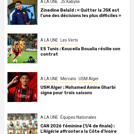
A LA UNE
JS Kabylie
Zinedine Belaïd : « Quitter la JSK est
l’une des décisions les plus difficiles »
A LA UNE
Les Verts
ES Tunis : Kouceila Boualia résilie son
contrat
A LA UNE
Mercato
USM Alger
USM Alger : Mohamed Amine Gharbi
signe pour trois saisons
A LA UNE
Équipes Nationales
CAN 2026 féminine (1/4 de finale) :
L’Algérie affrontera la Côte d’Ivoire