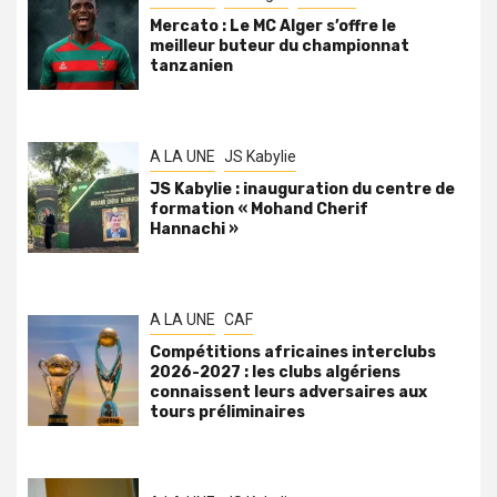
Mercato : Le MC Alger s’offre le
meilleur buteur du championnat
tanzanien
A LA UNE
JS Kabylie
JS Kabylie : inauguration du centre de
formation « Mohand Cherif
Hannachi »
A LA UNE
CAF
Compétitions africaines interclubs
2026-2027 : les clubs algériens
connaissent leurs adversaires aux
tours préliminaires