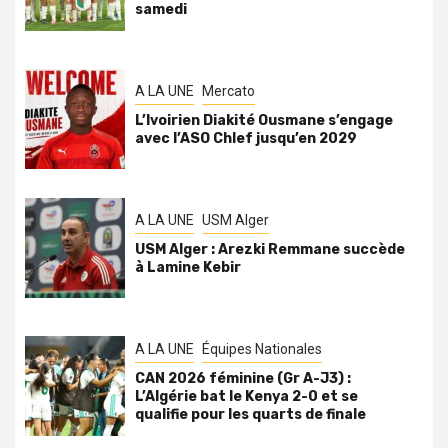
samedi
A LA UNE
Mercato
L’Ivoirien Diakité Ousmane s’engage
avec l’ASO Chlef jusqu’en 2029
A LA UNE
USM Alger
USM Alger : Arezki Remmane succède
à Lamine Kebir
A LA UNE
Équipes Nationales
CAN 2026 féminine (Gr A-J3) :
L’Algérie bat le Kenya 2-0 et se
qualifie pour les quarts de finale