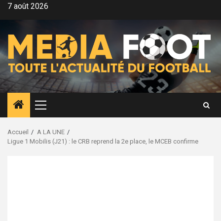
Aller
7 août 2026
au
contenu
Menu
principal
Accueil
A LA UNE
Ligue 1 Mobilis (J21) : le CRB reprend la 2e place, le MCEB confirme