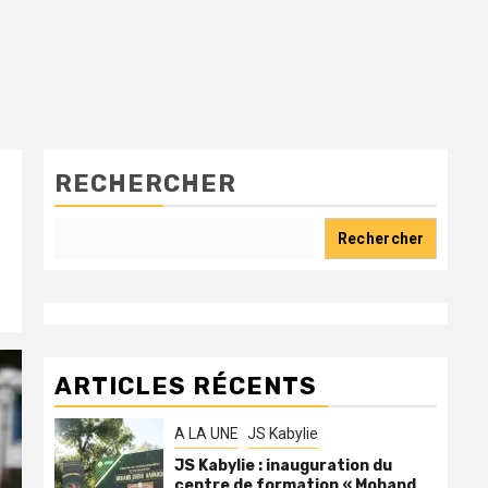
RECHERCHER
Rechercher
ARTICLES RÉCENTS
A LA UNE
JS Kabylie
JS Kabylie : inauguration du
centre de formation « Mohand