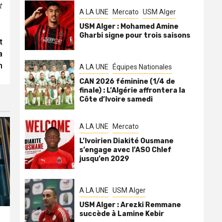
t
A LA UNE
Mercato
USM Alger
USM Alger : Mohamed Amine
Gharbi signe pour trois saisons
t
a
n
A LA UNE
Équipes Nationales
CAN 2026 féminine (1/4 de
finale) : L’Algérie affrontera la
Côte d’Ivoire samedi
A LA UNE
Mercato
L’Ivoirien Diakité Ousmane
s’engage avec l’ASO Chlef
jusqu’en 2029
A LA UNE
USM Alger
USM Alger : Arezki Remmane
succède à Lamine Kebir