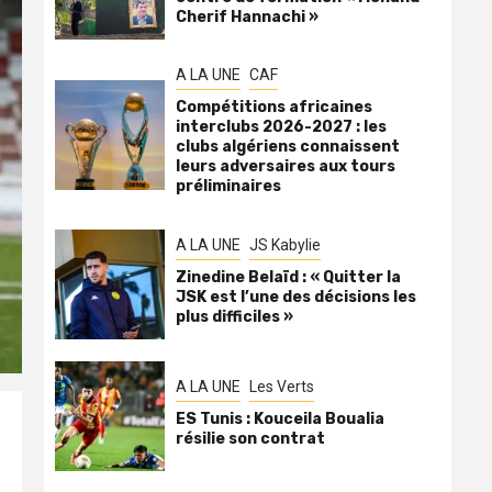
Cherif Hannachi »
A LA UNE
CAF
Compétitions africaines
interclubs 2026-2027 : les
clubs algériens connaissent
leurs adversaires aux tours
préliminaires
A LA UNE
JS Kabylie
Zinedine Belaïd : « Quitter la
JSK est l’une des décisions les
plus difficiles »
A LA UNE
Les Verts
ES Tunis : Kouceila Boualia
résilie son contrat