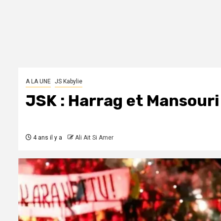
A LA UNE
JS Kabylie
JSK : Harrag et Mansouri
4 ans il y a
Ali Ait Si Amer