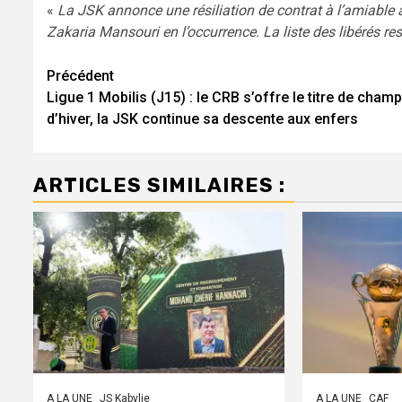
«
La JSK annonce une résiliation de contrat à l’amiable
Zakaria Mansouri en l’occurrence. La liste des libérés re
Navigation
Précédent
Ligue 1 Mobilis (J15) : le CRB s’offre le titre de cham
d’article
d’hiver, la JSK continue sa descente aux enfers
ARTICLES SIMILAIRES :
A LA UNE
JS Kabylie
A LA UNE
CAF