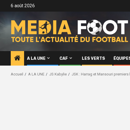
Aller
6 août 2026
au
contenu
A LA UNE
CAF
LES VERTS
ÉQUIPE
Accueil
A LA UNE
JS Kabylie
JSK : Harrag et Mansouri premiers 