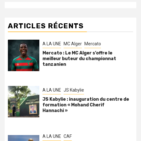
ARTICLES RÉCENTS
A LA UNE
MC Alger
Mercato
Mercato : Le MC Alger s’offre le
meilleur buteur du championnat
tanzanien
A LA UNE
JS Kabylie
JS Kabylie : inauguration du centre de
formation « Mohand Cherif
Hannachi »
A LA UNE
CAF