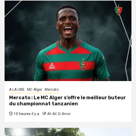
A LA UNE
MC Alger
Mercato
Mercato : Le MC Alger s’offre le meilleur buteur
du championnat tanzanien
10 heures il y a
Ali Ait Si Amer