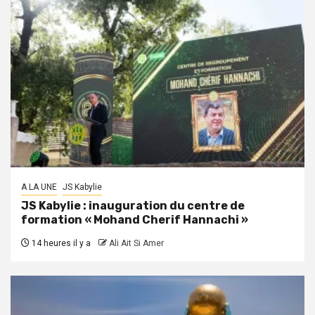
A LA UNE
JS Kabylie
JS Kabylie : inauguration du centre de
formation « Mohand Cherif Hannachi »
14 heures il y a
Ali Ait Si Amer