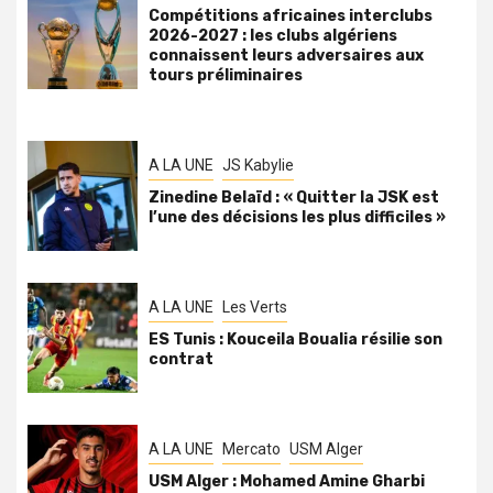
Compétitions africaines interclubs
2026-2027 : les clubs algériens
connaissent leurs adversaires aux
tours préliminaires
A LA UNE
JS Kabylie
Zinedine Belaïd : « Quitter la JSK est
l’une des décisions les plus difficiles »
A LA UNE
Les Verts
ES Tunis : Kouceila Boualia résilie son
contrat
A LA UNE
Mercato
USM Alger
USM Alger : Mohamed Amine Gharbi