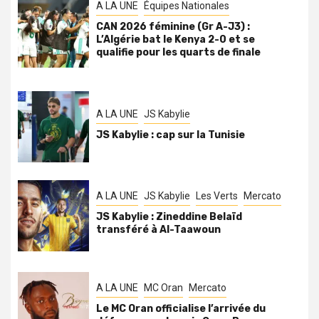
A LA UNE
Équipes Nationales
CAN 2026 féminine (Gr A-J3) :
L’Algérie bat le Kenya 2-0 et se
qualifie pour les quarts de finale
A LA UNE
JS Kabylie
JS Kabylie : cap sur la Tunisie
A LA UNE
JS Kabylie
Les Verts
Mercato
JS Kabylie : Zineddine Belaïd
transféré à Al-Taawoun
A LA UNE
MC Oran
Mercato
Le MC Oran officialise l’arrivée du