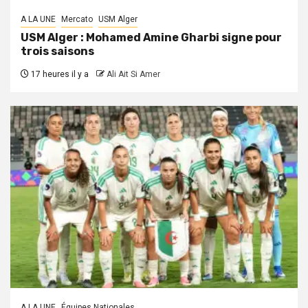
A LA UNE
Mercato
USM Alger
USM Alger : Mohamed Amine Gharbi signe pour
trois saisons
17 heures il y a
Ali Ait Si Amer
A LA UNE
Équipes Nationales