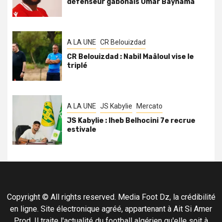
défenseur gabonais Omar Baynama
A LA UNE
CR Belouizdad
CR Belouizdad : Nabil Maâloul vise le
triplé
A LA UNE
JS Kabylie
Mercato
JS Kabylie : Iheb Belhocini 7e recrue
estivale
Copyright © All rights reserved. Media Foot Dz, la crédibilité
en ligne. Site électronique agréé, appartenant à Ait Si Amer
Prod. Il traite l'actualité du football algérien qu'elle soit à