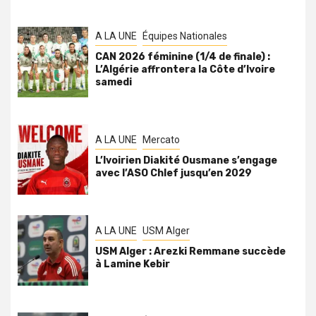
A LA UNE
Équipes Nationales
CAN 2026 féminine (1/4 de finale) :
L’Algérie affrontera la Côte d’Ivoire
samedi
A LA UNE
Mercato
L’Ivoirien Diakité Ousmane s’engage
avec l’ASO Chlef jusqu’en 2029
A LA UNE
USM Alger
USM Alger : Arezki Remmane succède
à Lamine Kebir