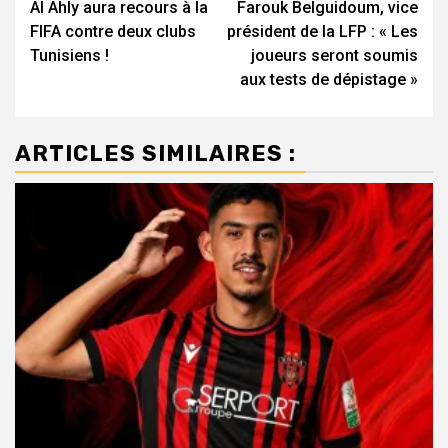
Al Ahly aura recours à la
Farouk Belguidoum, vice
d’article
FIFA contre deux clubs
président de la LFP : « Les
Tunisiens !
joueurs seront soumis
aux tests de dépistage »
ARTICLES SIMILAIRES :