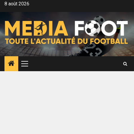
Aller
8 août 2026
au
contenu
Menu
principal