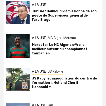
A LA UNE
Tunisie : Haimoudi démissionne de son
poste de Superviseur général de
l’arbitrage
A LA UNE
MC Alger
Mercato
Mercato : Le MC Alger s’offre le
meilleur buteur du championnat
tanzanien
A LA UNE
JS Kabylie
JS Kabylie : inauguration du centre de
formation « Mohand Cherif
Hannachi »
A LA UNE
CAF