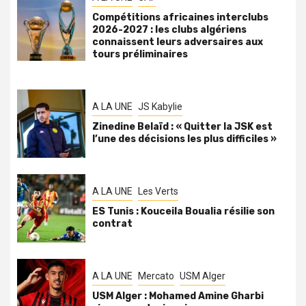
Compétitions africaines interclubs
2026-2027 : les clubs algériens
connaissent leurs adversaires aux
tours préliminaires
A LA UNE
JS Kabylie
Zinedine Belaïd : « Quitter la JSK est
l’une des décisions les plus difficiles »
A LA UNE
Les Verts
ES Tunis : Kouceila Boualia résilie son
contrat
A LA UNE
Mercato
USM Alger
USM Alger : Mohamed Amine Gharbi