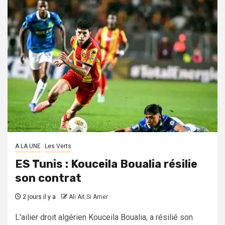
A LA UNE
Les Verts
ES Tunis : Kouceila Boualia résilie
son contrat
2 jours il y a
Ali Ait Si Amer
L'ailier droit algérien Kouceila Boualia, a résilié son