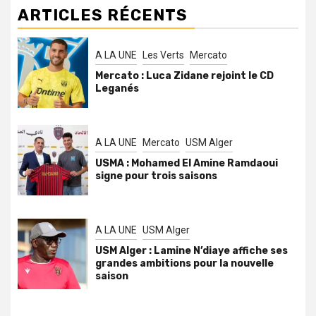
ARTICLES RÉCENTS
A LA UNE
Les Verts
Mercato
Mercato : Luca Zidane rejoint le CD
Leganés
A LA UNE
Mercato
USM Alger
USMA : Mohamed El Amine Ramdaoui
signe pour trois saisons
A LA UNE
USM Alger
USM Alger : Lamine N’diaye affiche ses
grandes ambitions pour la nouvelle
saison