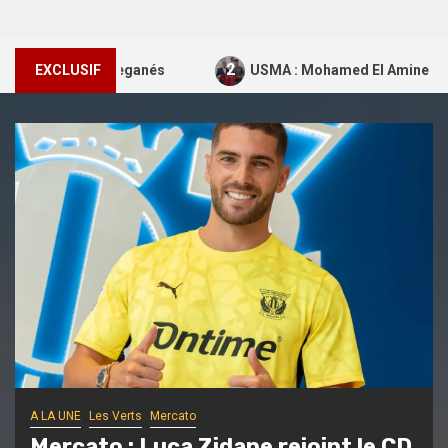
2
 le CD Leganés
EXCLUSIF
USMA : Mohamed El Amine Ramdaoui sign
A LA UNE
Mercato
USM Alger
USMA : Mohamed El Amine