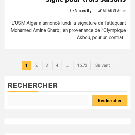
3 jours il y a
Ali Ait Si Amer
L’USM Alger a annoncé lundi la signature de l’attaquant
Mohamed Amine Gharbi, en provenance de l’Olympique
Akbou, pour un contrat...
Pagination
1
2
3
4
…
1 272
Suivant
des
publications
RECHERCHER
Rechercher